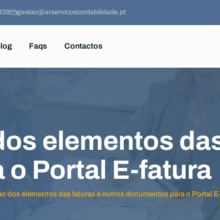
839
gestao@arservicoscontabilidade.pt
log
Faqs
Contactos
s elementos das 
o Portal E-fatura
 dos elementos das faturas e outros documentos para o Portal E-