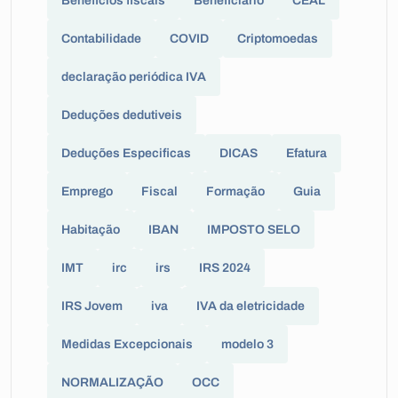
Beneficios fiscais
Beneficiário
CEAL
Contabilidade
COVID
Criptomoedas
declaração periódica IVA
Deduções dedutiveis
Deduções Especificas
DICAS
Efatura
Emprego
Fiscal
Formação
Guia
Habitação
IBAN
IMPOSTO SELO
IMT
irc
irs
IRS 2024
IRS Jovem
iva
IVA da eletricidade
Medidas Excepcionais
modelo 3
NORMALIZAÇÃO
OCC