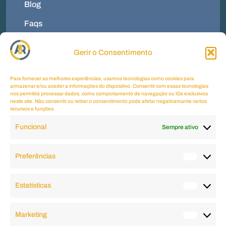
Blog
Faqs
Contactos
Gerir o Consentimento
Menu
Termos E Condições
Para fornecer as melhores experiências, usamos tecnologias como cookies para
armazenar e/ou aceder a informações do dispositivo. Consentir com essas tecnologias
Política De Privacidade
nos permitirá processar dados, como comportamento de navegação ou IDs exclusivos
neste site. Não consentir ou retirar o consentimento pode afetar negativamante certos
recursos e funções.
Política De Cookies
Funcional
Sempre ativo
Livro De Reclamações
Contactos
Preferências
Horário
2ªfeira a 6ªfeira
09.00 AM - 6.00 PM
Estatísticas
Sábado, Domingo e Feriados
Fechado
Marketing