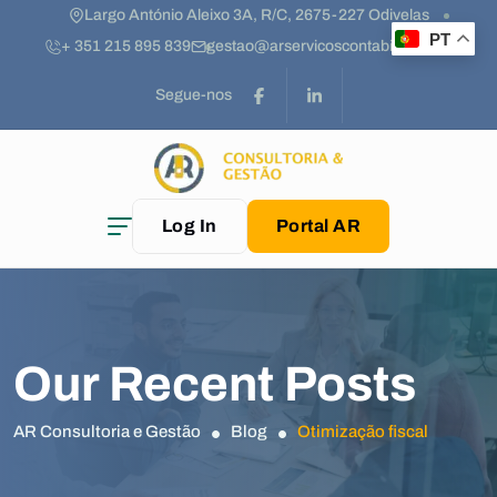
Largo António Aleixo 3A, R/C, 2675-227 Odivelas
PT
+ 351 215 895 839
gestao@arservicoscontabilidade.pt
Segue-nos
Log In
Portal AR
Our Recent Posts
AR Consultoria e Gestão
Blog
Otimização fiscal