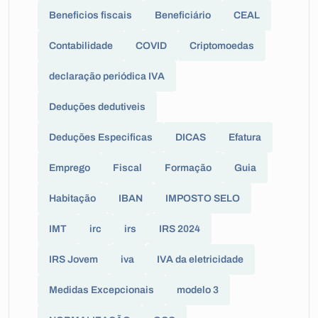
Beneficios fiscais
Beneficiário
CEAL
Contabilidade
COVID
Criptomoedas
declaração periódica IVA
Deduções dedutiveis
Deduções Especificas
DICAS
Efatura
Emprego
Fiscal
Formação
Guia
Habitação
IBAN
IMPOSTO SELO
IMT
irc
irs
IRS 2024
IRS Jovem
iva
IVA da eletricidade
Medidas Excepcionais
modelo 3