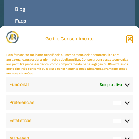
Blog
Faqs
Contactos
Gerir o Consentimento
Menu
Termos E Condições
Para fornecer as melhores experiências, usamos tecnologias como cookies para
armazenar e/ou aceder a informações do dispositivo. Consentir com essas tecnologias
Política De Privacidade
nos permitirá processar dados, como comportamento de navegação ou IDs exclusivos
neste site. Não consentir ou retirar o consentimento pode afetar negativamante certos
recursos e funções.
Política De Cookies
Funcional
Sempre ativo
Livro De Reclamações
Contactos
Preferências
Horário
2ªfeira a 6ªfeira
09.00 AM - 6.00 PM
Estatísticas
Sábado, Domingo e Feriados
Fechado
Marketing