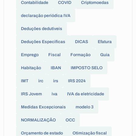
Contabilidade
COVID
Criptomoedas
declaração periódica IVA
Deduções dedutiveis
Deduções Especificas
DICAS
Efatura
Emprego
Fiscal
Formação
Guia
Habitação
IBAN
IMPOSTO SELO
IMT
irc
irs
IRS 2024
IRS Jovem
iva
IVA da eletricidade
Medidas Excepcionais
modelo 3
NORMALIZAÇÃO
OCC
Orçamento de estado
Otimização fiscal