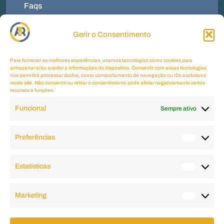
Faqs
Contactos
Gerir o Consentimento
Menu
Termos E Condições
Para fornecer as melhores experiências, usamos tecnologias como cookies para
armazenar e/ou aceder a informações do dispositivo. Consentir com essas tecnologias
Política De Privacidade
nos permitirá processar dados, como comportamento de navegação ou IDs exclusivos
neste site. Não consentir ou retirar o consentimento pode afetar negativamante certos
recursos e funções.
Política De Cookies
Funcional
Sempre ativo
Livro De Reclamações
Contactos
Preferências
Horário
2ªfeira a 6ªfeira
09.00 AM - 6.00 PM
Estatísticas
Sábado, Domingo e Feriados
Fechado
Marketing