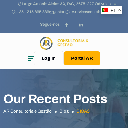
Largo António Aleixo 3A, R/C, 2675-227 Odivelas
PT
+ 351 215 895 839
gestao@arservicoscontabilidade.pt
Segue-nos
Log In
Portal AR
Our Recent Posts
AR Consultoria e Gestão
Blog
DICAS