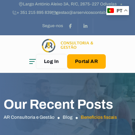
Largo António Aleixo 3A, R/C, 2675-227 Odivelas
PT
+ 351 215 895 839
gestao@arservicoscontabilidade.pt
Segue-nos
Log In
Portal AR
Our Recent Posts
AR Consultoria e Gestão
Blog
Beneficios fiscais