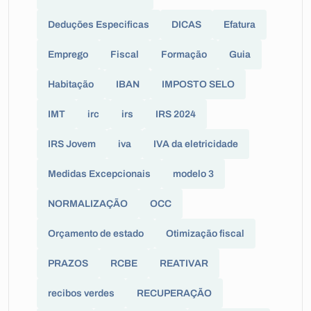
Deduções Especificas
DICAS
Efatura
Emprego
Fiscal
Formação
Guia
Habitação
IBAN
IMPOSTO SELO
IMT
irc
irs
IRS 2024
IRS Jovem
iva
IVA da eletricidade
Medidas Excepcionais
modelo 3
NORMALIZAÇÃO
OCC
Orçamento de estado
Otimização fiscal
PRAZOS
RCBE
REATIVAR
recibos verdes
RECUPERAÇÃO