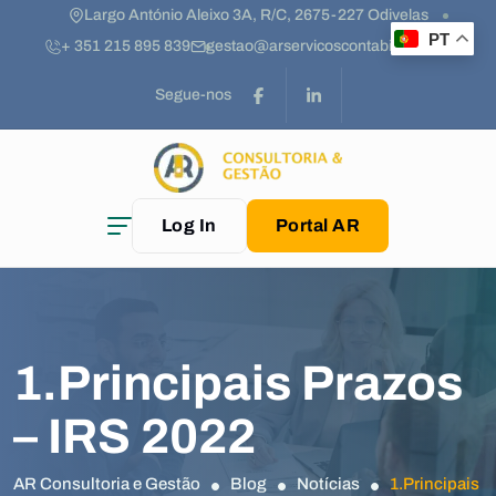
Largo António Aleixo 3A, R/C, 2675-227 Odivelas
PT
+ 351 215 895 839
gestao@arservicoscontabilidade.pt
Segue-nos
Log In
Portal AR
1.Principais Prazos
– IRS 2022
AR Consultoria e Gestão
Blog
Notícias
1.Principais