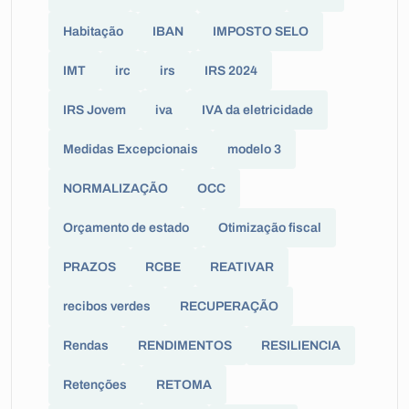
Habitação
IBAN
IMPOSTO SELO
IMT
irc
irs
IRS 2024
IRS Jovem
iva
IVA da eletricidade
Medidas Excepcionais
modelo 3
NORMALIZAÇÃO
OCC
Orçamento de estado
Otimização fiscal
PRAZOS
RCBE
REATIVAR
recibos verdes
RECUPERAÇÃO
Rendas
RENDIMENTOS
RESILIENCIA
Retenções
RETOMA