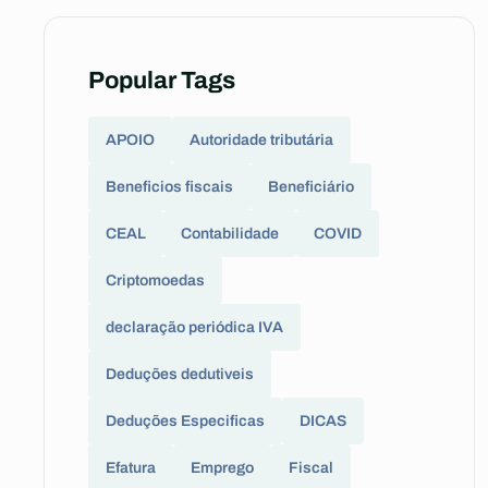
Popular Tags
APOIO
Autoridade tributária
Beneficios fiscais
Beneficiário
CEAL
Contabilidade
COVID
Criptomoedas
declaração periódica IVA
Deduções dedutiveis
Deduções Especificas
DICAS
Efatura
Emprego
Fiscal