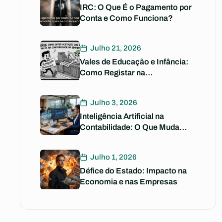
IRC: O Que É o Pagamento por
Conta e Como Funciona?
Julho 21, 2026
Vales de Educação e Infância:
Como Registar na
Contabilidade
Julho 3, 2026
Inteligência Artificial na
Contabilidade: O Que Muda
para Si?
Julho 1, 2026
Défice do Estado: Impacto na
Economia e nas Empresas