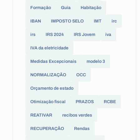
Formação
Guia
Habitação
IBAN
IMPOSTO SELO
IMT
irc
irs
IRS 2024
IRS Jovem
iva
IVA da eletricidade
Medidas Excepcionais
modelo 3
NORMALIZAÇÃO
OCC
Orçamento de estado
Otimização fiscal
PRAZOS
RCBE
REATIVAR
recibos verdes
RECUPERAÇÃO
Rendas