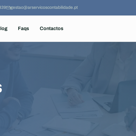
839
gestao@arservicoscontabilidade.pt
log
Faqs
Contactos
s